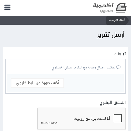
أسئلة البرمجة
أرسل تقرير
تبليغك
يمكنك إرسال رسالة مع التقرير بشكل اختياري
أضف صورة من رابط خارجي
التحقق البشري