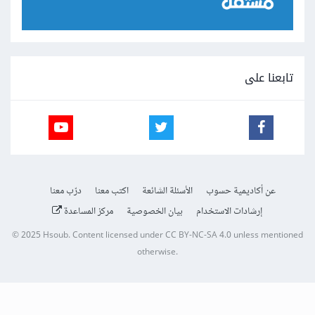
تابعنا على
عن أكاديمية حسوب
الأسئلة الشائعة
اكتب معنا
درّب معنا
إرشادات الاستخدام
بيان الخصوصية
مركز المساعدة
© 2025
Hsoub
.
Content licensed under
CC BY-NC-SA 4.0
unless mentioned
otherwise.