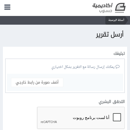
أسئلة البرمجة
أرسل تقرير
تبليغك
يمكنك إرسال رسالة مع التقرير بشكل اختياري
أضف صورة من رابط خارجي
التحقق البشري