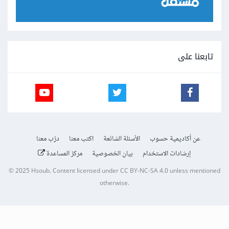
تابعنا على
عن أكاديمية حسوب
الأسئلة الشائعة
اكتب معنا
درّب معنا
إرشادات الاستخدام
بيان الخصوصية
مركز المساعدة
© 2025
Hsoub
.
Content licensed under
CC BY-NC-SA 4.0
unless mentioned
otherwise.