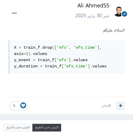
Ali Ahmed55
نشر
30 يناير 2025
السلام عليكم
X 
=
 train_f
.
drop
([
'efs'
,
'efs_time'
],
axis
=
1
).
values  

y_event 
=
 train_f
[
'efs'
].
values  

y_duration 
=
 train_f
[
'efs_time'
].
values 
اقتباس
1
الترتيب حسب التقييم
الترتيب حسب التاريخ