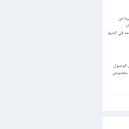
رة من
ء
عد في التنبؤ
ى الوصول
ئلة بخصوص