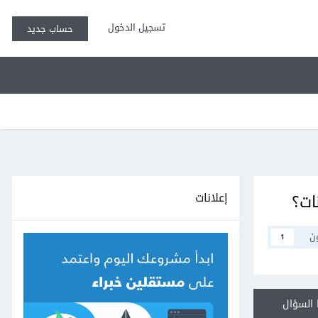
تسجيل الدخول
حساب جديد
إعلانات
ات؟
ن
1
السؤال