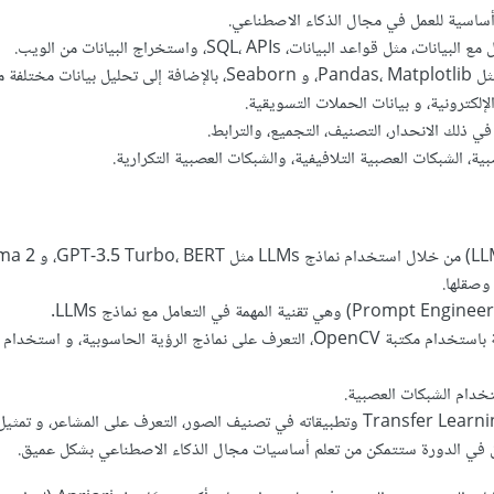
ساسية للعمل في مجال الذكاء الاصطناعي.
 قواعد البيانات، SQL، APIs، واستخراج البيانات من الويب.
أدوات تحليل البيانات مثل Pandas، Matplotlib، و Seaborn، بالإضافة إلى تحليل بيا
الإلكترونية، و بيانات الحملات التسويقية.
 في ذلك الانحدار، التصنيف، التجميع، والترابط.
ة، الشبكات العصبية التلافيفية، والشبكات العصبية التكرارية.
وصقلها.
نماذج الرؤية الحاسوبية باستخدام مكتبة OpenCV، التعرف على نماذج الرؤية الحاسوبية، و اس
خدام الشبكات العصبية.
 في الدورة ستتمكن من تعلم أساسيات مجال الذكاء الاصطناعي بشكل عميق.