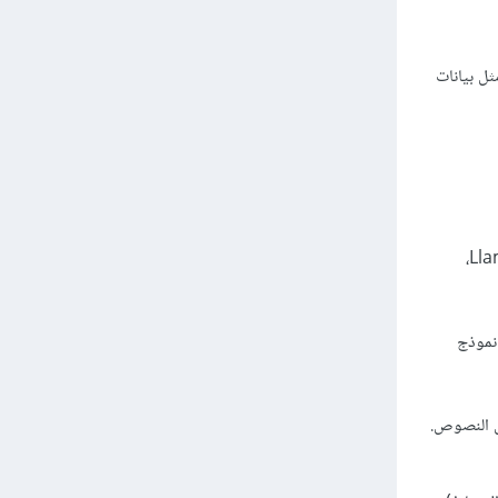
نات مختلفة مثل بيانات
نماذج اللغة الكبيرة (LLMs) من خلال استخدام نماذج LLMs مثل GPT-3.5 Turbo، BERT، و Llama 2،
تخدام نموذج