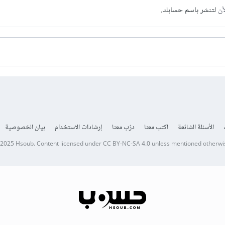
آن
لتنشر باسم حسابك.
الأسئلة الشائعة
اكتب معنا
درّب معنا
إرشادات الاستخدام
بيان الخصوصية
 2025
Hsoub
.
Content licensed under
CC BY-NC-SA 4.0
unless mentioned otherwi