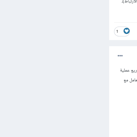
 خوارزميات أكثر تقدمًا مثل Apriori (لقواعد الارتباط)،
1
البيانات (Web scraping) و توجد مشاريع عملية
 التعامل مع