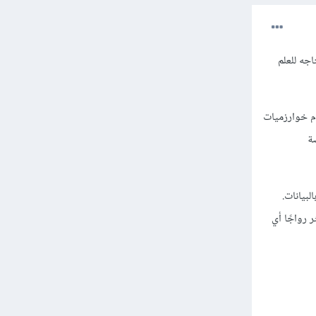
حتاجه للعلم
غير واضحة في مجموعات بيانات كبيرة Big Data باستخدام خوارزميات
ة
البيانات.
 رواجًا أي