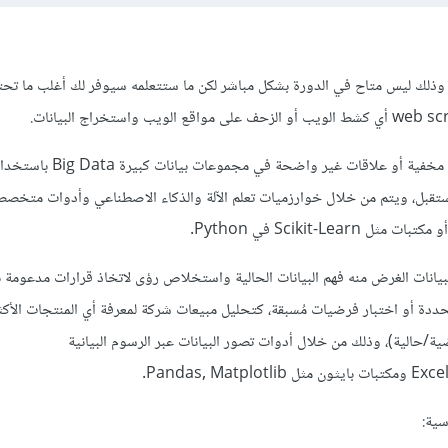
ا تقصده هو Data mining وذلك ليس متاح في الدورة بشكل مباشر لكن ما ستتعلمه سيوفر لك أغلب ما ت
والتنقيب يعني اكتشاف أنماط مخفية أو علاقات 
المستقبل، ويتم من خلال خوارزميات تعلم الآلة والذكاء الاصطناعي وأدوات متخصص
Data An تحليل البيانات الغرض منه فهم البيانات الحالية واستخلاص رؤى لاتخاذ قرارات مدعومة ب
حددة أو اختبار فرضيات مُسبقة، كتحليل مبيعات شركة لمعرفة أي المنتجات الأكثر
/حالية)، وذلك من خلال أدوات تصور البيانات عبر الرسوم البيانية
سية: