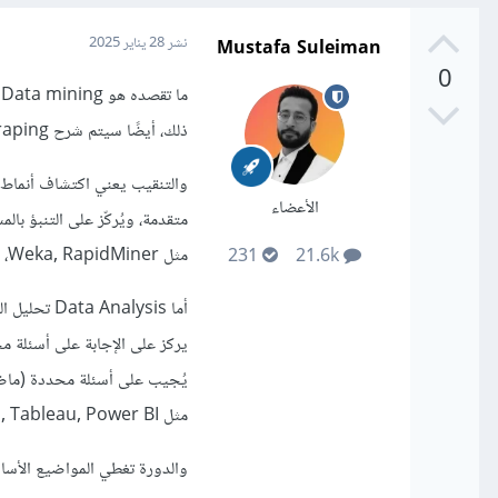
Mustafa Suleiman
نشر
28 يناير 2025
0
م
ذلك، أيضًا سيتم شرح web scraping أي كشط الويب أو الزحف على مواقع الويب واستخراج البيانات.
الأعضاء
متقدمة، ويُركّز على التنبؤ ب
مثل Weka, RapidMiner، أو مكتبات مثل Scikit-Learn في Python.
231
21.6k
أما alysis
يركز على الإجابة على أسئلة م
يُجيب على أسئلة محددة (ماضية
مثل Excel, Tableau, Power BI ومكتبات بايثون مثل Pandas, Matplotlib.
والدورة تغطي المواضيع الأسا