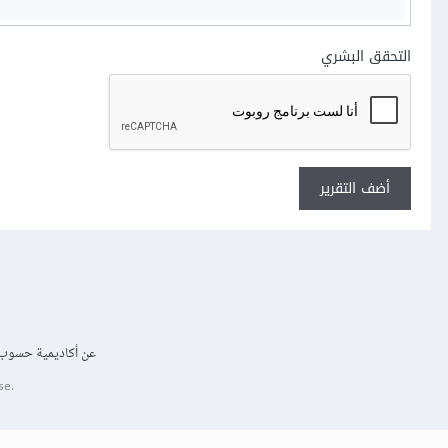
التحقق البشري
أضف التقرير
عن أكاديمية حسوب
se.