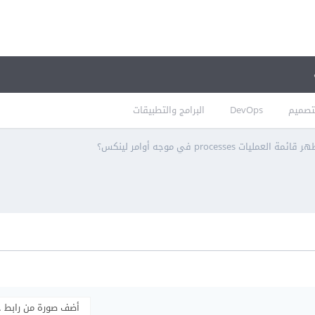
تصميم
DevOps
البرامج والتطبيقات
 العمليات processes في موجه أوامر لينكس؟
أضف صورة من رابط 