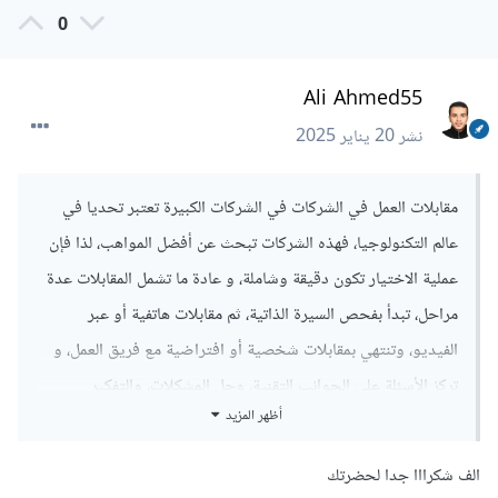
0
Ali Ahmed55
نشر
20 يناير 2025
مقابلات العمل في الشركات في الشركات الكبيرة تعتبر تحديا في
عالم التكنولوجيا، فهذه الشركات تبحث عن أفضل المواهب، لذا فإن
عملية الاختيار تكون دقيقة وشاملة، و عادة ما تشمل المقابلات عدة
مراحل، تبدأ بفحص السيرة الذاتية، ثم مقابلات هاتفية أو عبر
الفيديو، وتنتهي بمقابلات شخصية أو افتراضية مع فريق العمل، و
تركز الأسئلة على الجوانب التقنية، وحل المشكلات، والتفكير
أظهر المزيد
المنطقي، بالإضافة إلى المهارات السلوكية والثقافية، و قد يطلب منك
حل مسائل برمجية معقدة أو تصميم أنظمة خلال المقابلة، مما يتطلب
الف شكرااا جدا لحضرتك
تحضيرا مكثفا وفهمًا عميقا للمفاهيم الأساسية والمتقدمة في