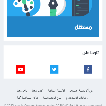
تابعنا على
عن أكاديمية حسوب
الأسئلة الشائعة
اكتب معنا
درّب معنا
إرشادات الاستخدام
بيان الخصوصية
مركز المساعدة
© 2025
Hsoub
.
Content licensed under
CC BY-NC-SA 4.0
unless mentioned