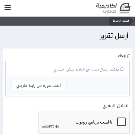
أسئلة البرمجة
أرسل تقرير
تبليغك
يمكنك إرسال رسالة مع التقرير بشكل اختياري
أضف صورة من رابط خارجي
التحقق البشري