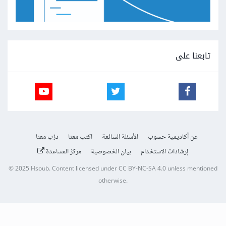
تابعنا على
عن أكاديمية حسوب
الأسئلة الشائعة
اكتب معنا
درّب معنا
إرشادات الاستخدام
بيان الخصوصية
مركز المساعدة
© 2025
Hsoub
.
Content licensed under
CC BY-NC-SA 4.0
unless mentioned
otherwise.