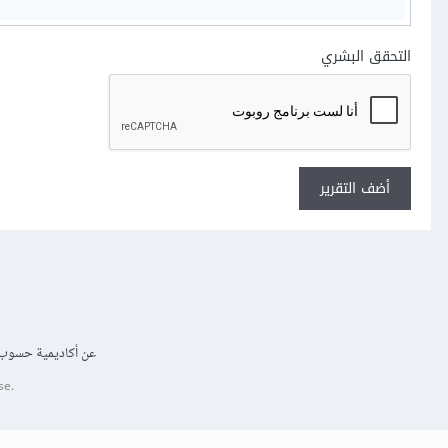
التحقق البشري
أضف التقرير
عن أكاديمية حسوب
se.