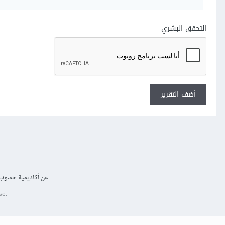
التحقق البشري
أضف التقرير
عن أكاديمية حسوب
se.