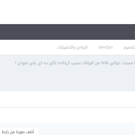
تصميم
DevOps
البرامج والتطبيقات
من البيانات بسيب الnulls تاثير ده اي علي نموذج ؟
أضف صورة من رابط 