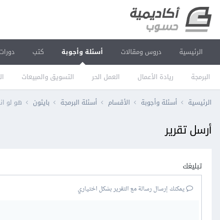
الرئيسية
دروس ومقالات
أسئلة وأجوبة
كتب
دورات
البرمجة
ريادة الأعمال
العمل الحر
التسويق والمبيعات
ال
الرئيسية
أسئلة وأجوبة
الأقسام
أسئلة البرمجة
بايثون
هو لو انا مسحت حوالي 90% 
أرسل تقرير
تبليغك
يمكنك إرسال رسالة مع التقرير بشكل اختياري