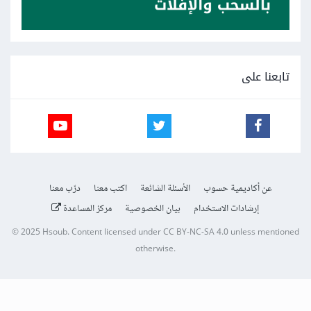
تابعنا على
عن أكاديمية حسوب
الأسئلة الشائعة
اكتب معنا
درّب معنا
إرشادات الاستخدام
بيان الخصوصية
مركز المساعدة
© 2025
Hsoub
.
Content licensed under
CC BY-NC-SA 4.0
unless mentioned
otherwise.