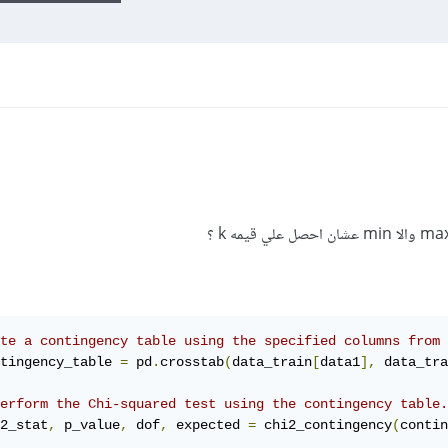
te a contingency table using the specified columns from 
tingency_table 
=
 pd
.
crosstab
(
data_train
[
data1
],
 data_tra
erform the Chi-squared test using the contingency table.
2_stat
,
 p_value
,
 dof
,
 expected 
=
 chi2_contingency
(
contin