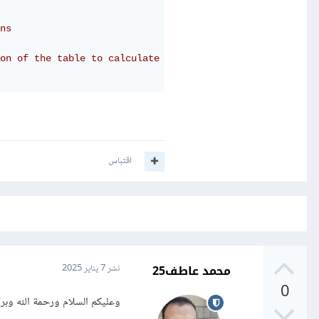
ns
on of the table to calculate Cramér's V
اقتباس
محمد عاطف25
نشر
7 يناير 2025
0
وعليكم السلام ورحمة الله وبرك