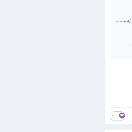
ين اسميين categorical variables، ويتم حسابه حسب
لمتغيرات،
بالتالي استخدام min يضمن أننا نستخدم الأبعاد الأصغر للجدول، مما يؤدي إلى قيمة Cramér's V تتراوح بين 0 و
يفضل
1