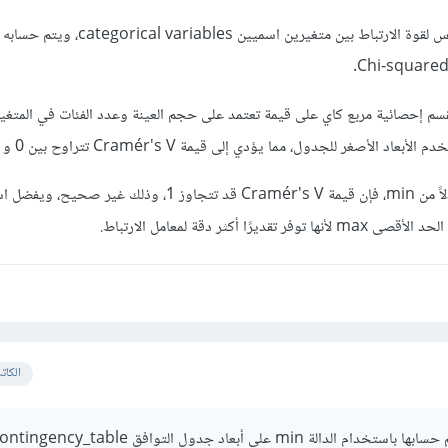
وللعلم Cramér's V هو مقياس لقوة الارتباط بين متغيرين اسميين riables
حساب Cramér's V، نقسم إحصائية مربع كاي على قيمة تعتمد على حجم العينة وعدد الفئات في المتغي
وفي حال استخدمت max بدلاً من min، فإن قيمة Cramér's V قد تتجاوز 1، وذل
الكات