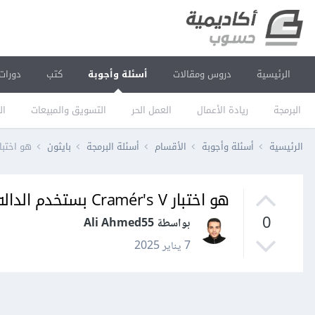
الرئيسية
دروس ومقالات
أسئلة وأجوبة
كتب
دورات
البرمجة
ريادة الأعمال
العمل الحر
التسويق والمبيعات
ال
الرئيسية
أسئلة وأجوبة
الأقسام
أسئلة البرمجة
بايثون
هو اختبار Cramér's V بستخدم الداله max ولا min عشان احصل ع
هو اختبار Cramér's V بستخدم الداله max ولا min عشان احصل علي قيمه k ؟
0
بواسطة Ali Ahmed55
7 يناير 2025