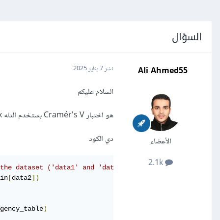
السؤال
Ali Ahmed55
نشر
7 يناير 2025
السلام عليكم
هو اختبار Cramér's V بستخدم الدله max والا min عشان احصل علي قيمه k ؟
دي الكود
الأعضاء
2.1k
the dataset ('data1' and 'data2').
in
[
data2
])
gency_table
)