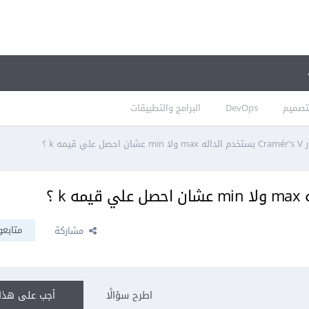
تصميم
DevOps
البرامج والتطبيقات
لي قيمه k ؟
متابعو
مشاركة
اطرح سؤالًا
أجب على هذا 