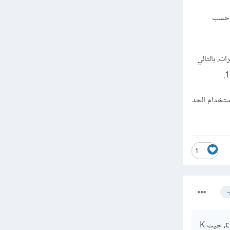
categorical va، ويتم حسابه حسب
رات، بالتالي
ك غير صحيح، ويفضل استخدام الحد
1
ب
الدالة min، لأنّ قيمة k يتم حسابها باستخدام الدالة min على أبعاد جدول التوافق contingency_table، حيث K