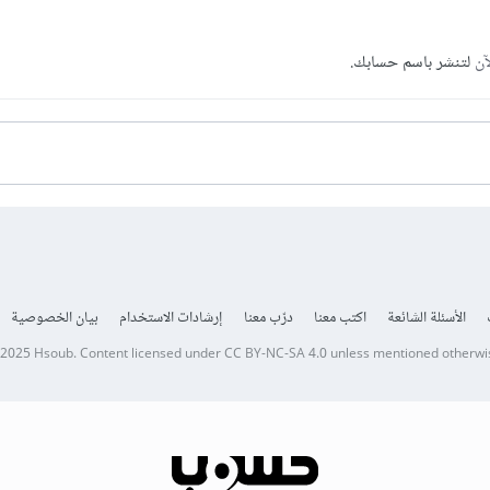
آن
لتنشر باسم حسابك.
الأسئلة الشائعة
اكتب معنا
درّب معنا
إرشادات الاستخدام
بيان الخصوصية
 2025
Hsoub
.
Content licensed under
CC BY-NC-SA 4.0
unless mentioned otherwi