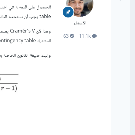
table يجب أن نستخدم الدالة min وليست max.
الأعضاء
وهذا لأ
63
11.1k
المشترك contingency table .لهذا ما قمت به صحيح min(contingency_table.shape) .
وإليك صيغة القانون الخاصة ب