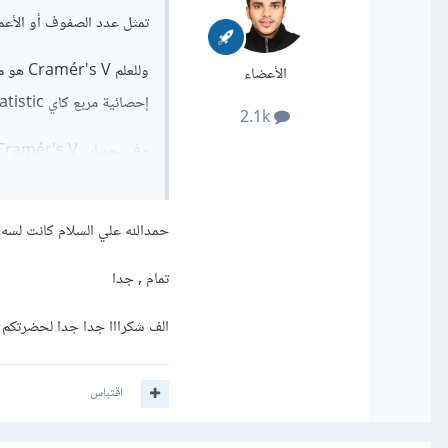
تمثل عدد الصفوف أو الأعم
الأعضاء
إحصائية مربع كاي Chi-squared statistic.
2.1k
1.
حمدالله علي السلام كانت لس
تمام , جدا
استخدام الحد الأدنى من الأبعاد min بدلاً من الحد الأقصى max لأنها توفر تقديرًا أكثر دق
الف شكرااا جدا جدا لحضرتكم
اقتباس