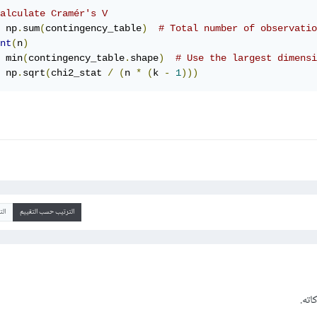
alculate Cramér's V
 np
.
sum
(
contingency_table
)
# Total number of observatio
nt
(
n
)
 min
(
contingency_table
.
shape
)
# Use the largest dimensi
 np
.
sqrt
(
chi2_stat 
/
(
n 
*
(
k 
-
1
)))
الترتيب حسب التقييم
ال
اته.