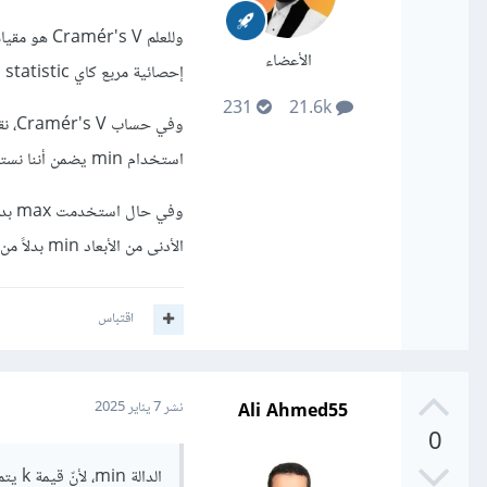
الأعضاء
إحصائية مربع كاي Chi-squared statistic.
231
21.6k
وفي 
استخدام min يضمن أننا نستخدم الأبعاد الأصغر للجدول، مما يؤدي إلى قيمة Cramér's V تتراوح بين 0 و 1.
الأدنى من الأبعاد min بدلاً من الحد الأقصى max لأنها توفر تقديرًا أكثر دقة لمعامل الارتباط.
اقتباس
Ali Ahmed55
نشر
7 يناير 2025
0