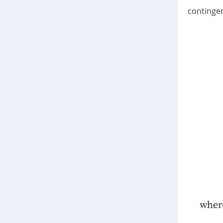
بار Cramér's V و التي تمثل الحد الأدنى بين أبعاد جدول التوزيع المشترك contingency