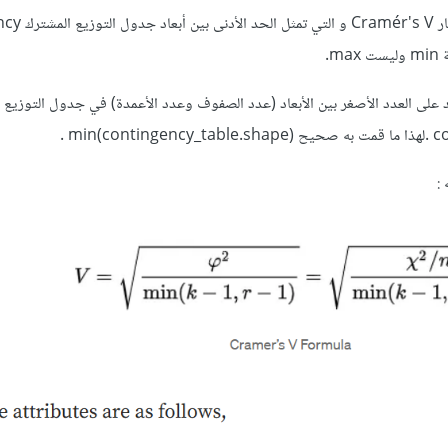
للحصول على قيمة k في اخت
ن Cramér's V يعتمد على العدد الأصغر بين الأبعاد (عدد الصفوف وعدد الأعمدة) في جدول التوزيع
ه
: