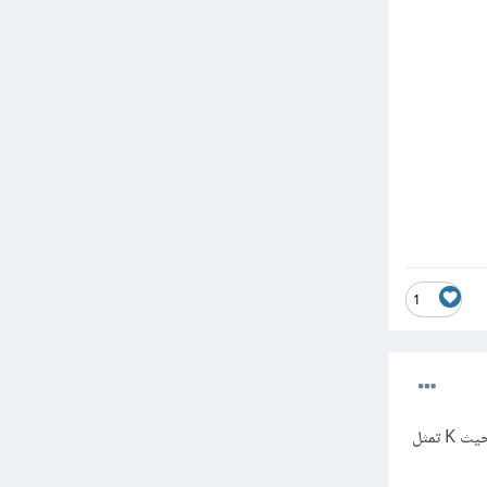
1
الدالة min، لأنّ قيمة k يتم حسابها باستخدام الدالة min على أبعاد جدول التوافق contingency_table، حيث K تمثل