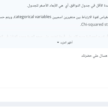
دة الأقل في جدول التوافق، أي هي الأبعاد الأصغر للجدول.
وللعلم Cramér's V هو مقياس لقوة الارتباط بين متغير
وفي حساب Cramér's V، نقسم إحصائية مربع كاي على قيمة تعتمد على حجم العينة وعدد الفئات في ا
أظهر المزيد
ه هسال علي حضرتك
وفي حال استخدمت max بدلاً من min، فإن قيمة Cramér's V قد تتجاوز 1، وذلك غير صحيح، و
ة لمعامل الارتباط.