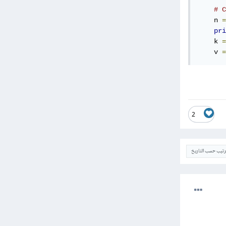
# C
    n 
=
pri
    k 
=
    v 
=
2
ترتيب حسب التاريخ