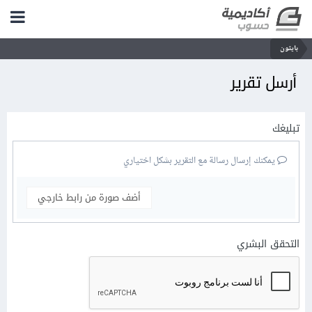
بايثون
أرسل تقرير
تبليغك
يمكنك إرسال رسالة مع التقرير بشكل اختياري
أضف صورة من رابط خارجي
التحقق البشري