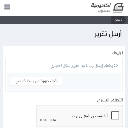
بايثون
أرسل تقرير
تبليغك
يمكنك إرسال رسالة مع التقرير بشكل اختياري
أضف صورة من رابط خارجي
التحقق البشري