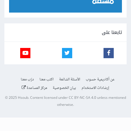
تابعنا على
عن أكاديمية حسوب
الأسئلة الشائعة
اكتب معنا
درّب معنا
إرشادات الاستخدام
بيان الخصوصية
مركز المساعدة
© 2025
Hsoub
.
Content licensed under
CC BY-NC-SA 4.0
unless mentioned
otherwise.