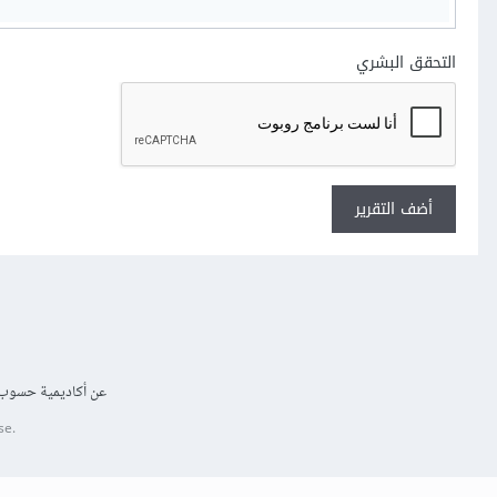
التحقق البشري
أضف التقرير
عن أكاديمية حسوب
se.