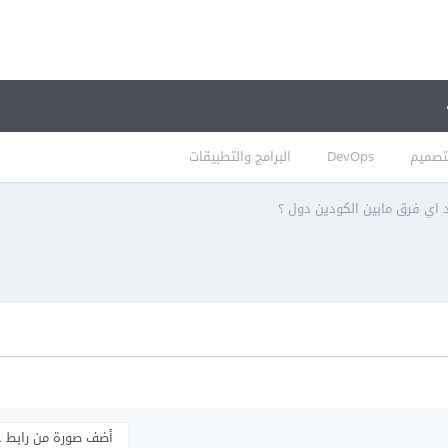
تصميم
DevOps
البرامج والتطبيقات
اي فرق مابين الكودين دول ؟
أضف صورة من رابط 