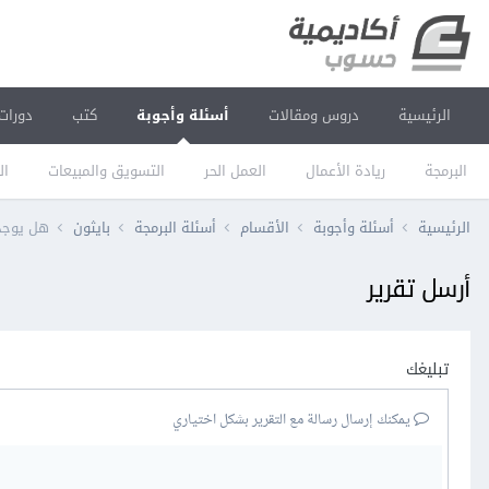
الرئيسية
دروس ومقالات
أسئلة وأجوبة
كتب
دورات
البرمجة
ريادة الأعمال
العمل الحر
التسويق والمبيعات
ال
الرئيسية
أسئلة وأجوبة
الأقسام
أسئلة البرمجة
بايثون
هل يوجد 
أرسل تقرير
تبليغك
يمكنك إرسال رسالة مع التقرير بشكل اختياري