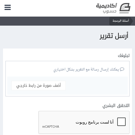
أسئلة البرمجة
أرسل تقرير
تبليغك
يمكنك إرسال رسالة مع التقرير بشكل اختياري
أضف صورة من رابط خارجي
التحقق البشري