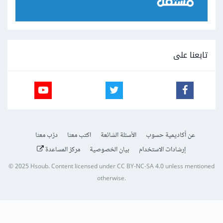
تابعنا على
عن أكاديمية حسوب
الأسئلة الشائعة
اكتب معنا
درّب معنا
إرشادات الاستخدام
بيان الخصوصية
مركز المساعدة
© 2025
Hsoub
.
Content licensed under
CC BY-NC-SA 4.0
unless mentioned
otherwise.