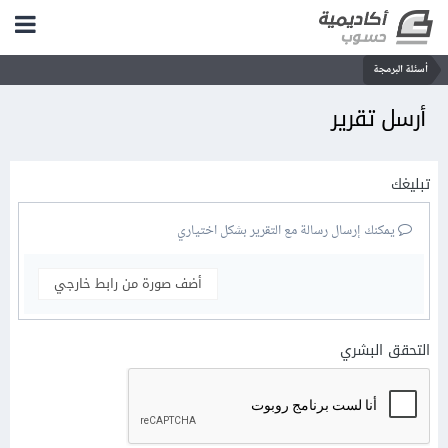
أسئلة البرمجة
أرسل تقرير
تبليغك
يمكنك إرسال رسالة مع التقرير بشكل اختياري
أضف صورة من رابط خارجي
التحقق البشري