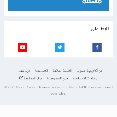
تابعنا على
عن أكاديمية حسوب
الأسئلة الشائعة
اكتب معنا
درّب معنا
إرشادات الاستخدام
بيان الخصوصية
مركز المساعدة
© 2025
Hsoub
.
Content licensed under
CC BY-NC-SA 4.0
unless mentioned
otherwise.