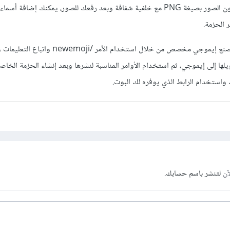
تريدها كملصقات ويجب أن تكون الصور بصيغة PNG مع خلفية شفافة وبعد رفعك للصور، يمكنك إضاف
يمكنك استخدام نفس البوت لصنع إيموجي مخصص من خلال استخدام الأمر /moji
لها إلى إيموجي، ثم استخدام الأوامر المناسبة لنشرها وبعد إنشاء الحزمة الخاص
واستخدام الرابط الذي يوفره لك البوت.
آن
لتنشر باسم حسابك.