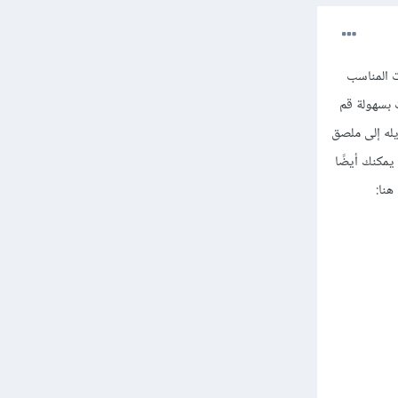
ت المناسب
لصقات بسهولة قم
له إلى ملصق
يمكنك أيضًا
هنا: