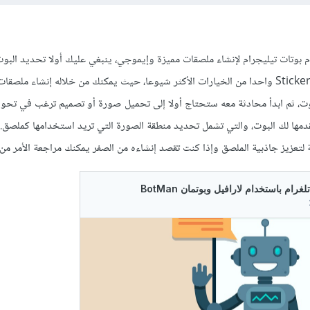
 بوتات تيليجرام لإنشاء ملصقات مميزة وإيموجي، ينبغي عليك أولا تحديد البو
لهذه المهمة يعتبر بوت @StickerBot واحدا من الخيارات الأكثر شيوعا، حيث يمكنك من خلاله إنشاء م
وت، ثم ابدأ محادثة معه ستحتاج أولا إلى تحميل صورة أو تصميم ترغب في تحوي
يقدمها لك البوت، والتي تشمل تحديد منطقة الصورة التي تريد استخدامها كملصق. 
تعزيز جاذبية الملصق وإذا كنت تقصد إنشاءه من الصفر يمكنك مراجعة الأمر من 