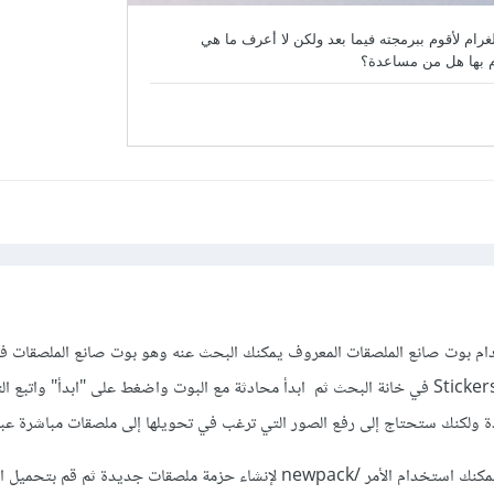
ام بوت صانع الملصقات المعروف يمكنك البحث عنه وهو بوت صانع الملصقات في
يمكنك استخدام بوت مثل @Stickers في خانة البحث ثم ابدأ محادثة مع البوت واضغط على "ابدأ" واتبع
ولكنك ستحتاج إلى رفع الصور التي ترغب في تحويلها إلى ملصقات مباشرة عبر 
وبعد بدء المحادثة مع البوت، يمكنك استخدام الأمر /newpack لإنشاء حزمة ملصقات جديدة ثم ق