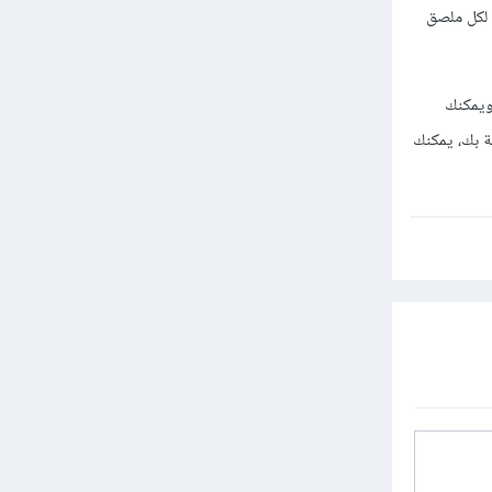
ة أسماء لكل ملصق
newe واتباع التعليمات ويمكنك
ة بك، يمكنك