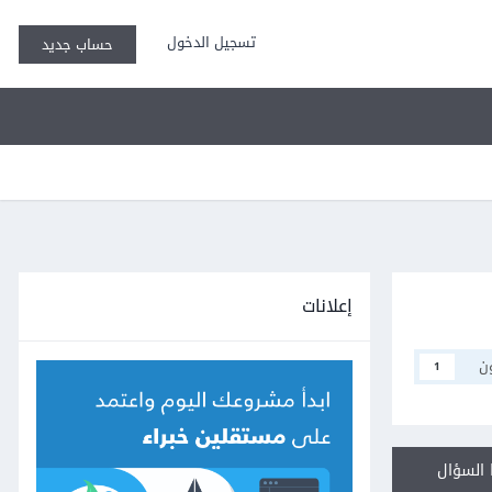
تسجيل الدخول
حساب جديد
إعلانات
ن
1
السؤال