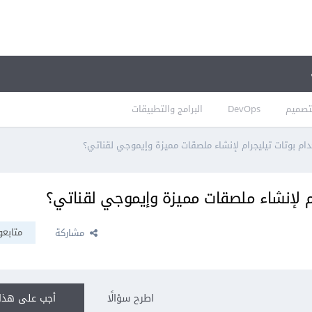
تصميم
DevOps
البرامج والتطبيقات
م بوتات تيليجرام لإنشاء ملصقات مميزة وإيموجي لقناتي؟
م لإنشاء ملصقات مميزة وإيموجي لقناتي؟
متابعو
مشاركة
اطرح سؤالًا
أجب على هذا 