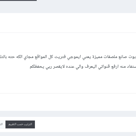
 بوت صانع ملصقات مميزة يعني ايموجي فتريت كل المواقع مجاي الكه حته بالتل
فاد منه ارفع قنواتي اليعرف والي عنده لايقصر ربي يحفظكم
الترتيب حسب التقييم
ال