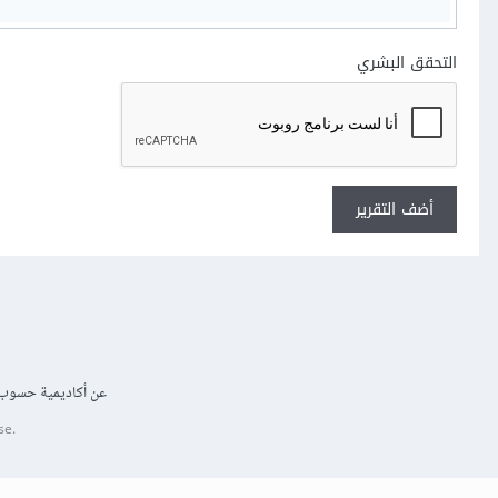
التحقق البشري
أضف التقرير
عن أكاديمية حسوب
se.