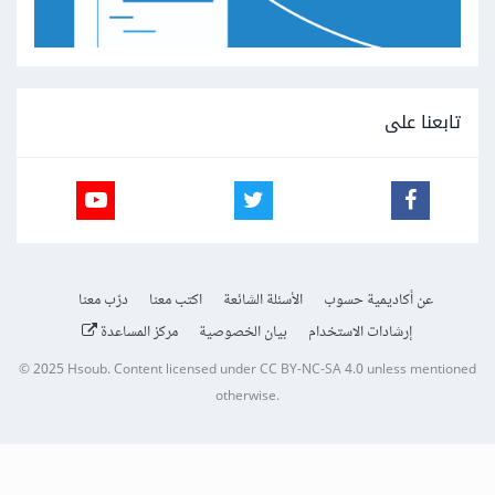
تابعنا على
عن أكاديمية حسوب
الأسئلة الشائعة
اكتب معنا
درّب معنا
إرشادات الاستخدام
بيان الخصوصية
مركز المساعدة
© 2025
Hsoub
.
Content licensed under
CC BY-NC-SA 4.0
unless mentioned
otherwise.