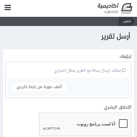
بايثون
أرسل تقرير
تبليغك
يمكنك إرسال رسالة مع التقرير بشكل اختياري
أضف صورة من رابط خارجي
التحقق البشري