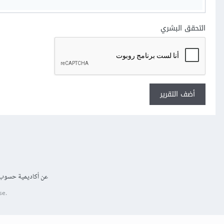
التحقق البشري
أضف التقرير
عن أكاديمية حسوب
se.