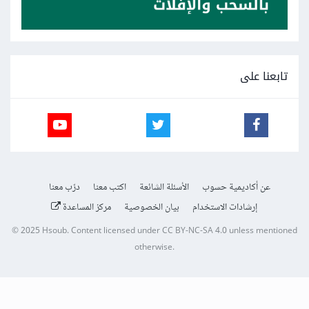
تابعنا على
عن أكاديمية حسوب
الأسئلة الشائعة
اكتب معنا
درّب معنا
إرشادات الاستخدام
بيان الخصوصية
مركز المساعدة
© 2025
Hsoub
.
Content licensed under
CC BY-NC-SA 4.0
unless mentioned
otherwise.