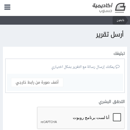
بايثون
أرسل تقرير
تبليغك
يمكنك إرسال رسالة مع التقرير بشكل اختياري
أضف صورة من رابط خارجي
التحقق البشري