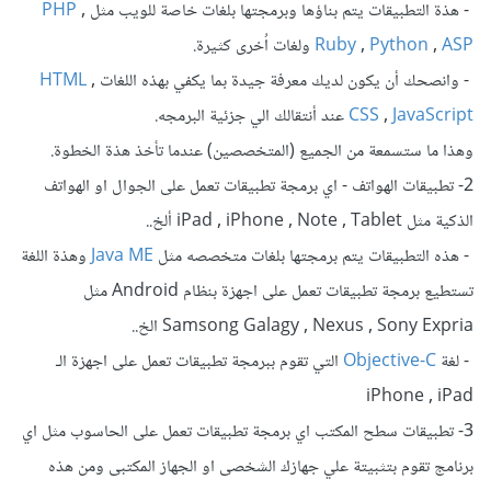
- هذة التطبيقات يتم بناؤها وبرمجتها بلغات خاصة للويب مثل
,
PHP
ASP
,
Python
,
Ruby
ولغات اُخرى كثيرة.
- وانصحك أن يكون لديك معرفة جيدة بما يكفي بهذه اللغات
,
HTML
JavaScript
,
CSS
عند أنتقالك الي جزئية البرمجه.
وهذا ما ستسمعة من الجميع (المتخصصين) عندما تأخذ هذة الخطوة.
2- تطبيقات الهواتف - اي برمجة تطبيقات تعمل على الجوال او الهواتف
الذكية مثل iPad , iPhone , Note , Tablet ألخ..
- هذه التطبيقات يتم برمجتها بلغات متخصصه مثل
Java ME
وهذة اللغة
تستطيع برمجة تطبيقات تعمل على اجهزة بنظام Android مثل
Samsong Galagy , Nexus , Sony Expria الخ..
- لغة
Objective-C
التي تقوم ببرمجة تطبيقات تعمل على اجهزة الـ
iPhone , iPad
3- تطبيقات سطح المكتب اي برمجة تطبيقات تعمل على الحاسوب مثل اي
برنامج تقوم بتثبيتة علي جهازك الشخصى او الجهاز المكتبى ومن هذه