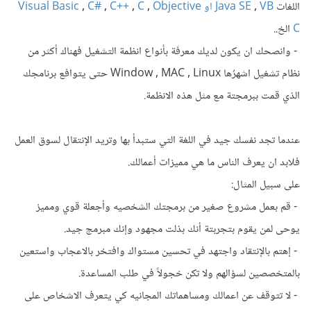
اللغات
VB او Visual Basic
,
Java SE
Objective
,
C
,
C++
,
C#
,
C
الخ..
- وانصحك ان يكون لديك معرفة بأنواع انظمة التشغيل فهناك أكثر من
نظام تشغيل اشهرُها Window , MAC , Linux حتى يتوافع برنامجك
الذي قمت ببرمجتة مع مثل هذه الانظمة.
عندما تجد نفسك جيد في اللغة التي ستبدأ بها وتريد الإنتقال لسوق العمل
فلابد ان يعرف الناس ما هي مميزات أعمالك.
على سبيل المثال:
- قم بعمل مشروع صغير من برمجتك الشخصيه وأجعلة قوي ومميز
يوحى لمن يقوم بتجربتة أنك بذلت مجهود وإنك مبرمج جيد.
- إهتم بالإنتقاد واجتهد في تحسين مستواك وافتخر بالاعجاب واستعين
بالمتخصصين لسؤالهم ولا تكن خجولاً في طلب المساعدة.
- لا تتوقف عن اعمالك ومساهماتك المجانيه كي يتعرف الاشخاص على