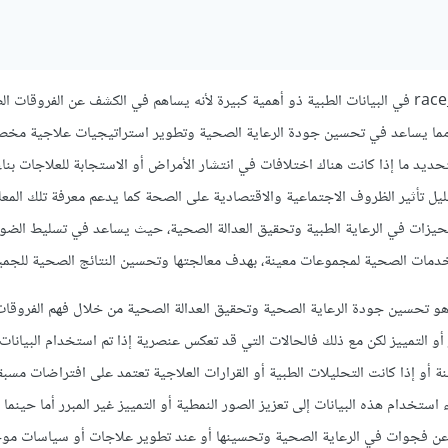
لا داعي للقلق فعمود race_group في البيانات الطبية ذو أهمية كبيرة لأنه يساهم في الكشف عن الفروقا
 مما يساعد في تحسين جودة الرعاية الصحية وتطوير استراتيجيات علاجية مخص
حديد ما إذا كانت هناك اختلافات في انتشار الأمراض أو الاستجابة للعلاجات بنا
حليل تأثير الظروف الاجتماعية والاقتصادية على الصحة كما يدعم معرفة تلك المع
حيزات في الرعاية الطبية وتحقيق العدالة الصحية، حيث يساعد في تسليط الضو
خدمات الصحية لمجموعات معينة، بهدف معالجتها وتحسين النتائج الصحية للجمي
هو تحسين جودة الرعاية الصحية وتحقيق العدالة الصحية من خلال فهم الفروقا
أو التمييز لكن مع ذلك فالحالات التي قد تعكس عنصرية إذا تم استخدام البيانات 
أو إذا كانت التحليلات الطبية أو القرارات العلاجية تعتمد على افتراضات مسبقة
 استخدام هذه البيانات إلى تعزيز الصور النمطية أو التمييز غير المبرر أما حينما
عن فجوات في الرعاية الصحية وتحسينها أو عند تطوير علاجات أو سياسات موجه