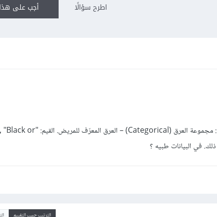
اطرح سؤالًا
أجب على هذا 
هو اي اهميه عمود زي ده race_group: مجموعة العرق (Categorical) – ال
الترتيب حسب التقييم
ال