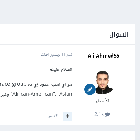
السؤال
Ali Ahmed55
نشر
11 ديسمبر 2024
السلام عليكم
African-American", "Asian" وغير ذلك. في البيانات طبيه ؟
الأعضاء
2.1k
اقتباس