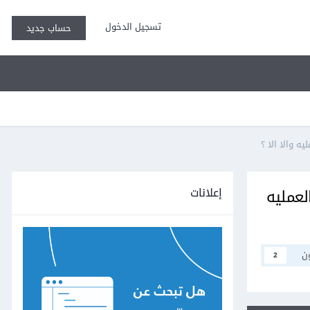
تسجيل الدخول
حساب جديد
 والا الا ؟
إعلانات
لعمليه
ن
2