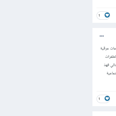
1
عات عرقية
الطفرات
الي فهذ
تماعية
1