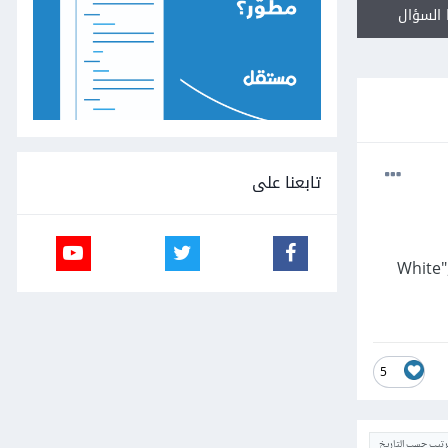
السؤال
تابعنا على
عرق المعرّف للمريض. القيم: "White", "Black or
5
ترتيب حسب التاريخ