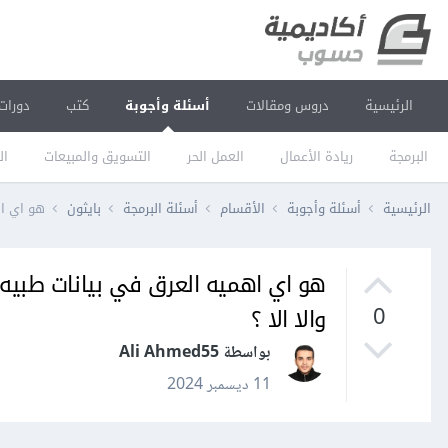
الرئيسية
دروس ومقالات
أسئلة وأجوبة
كتب
دورات
البرمجة
ريادة الأعمال
العمل الحر
التسويق والمبيعات
ال
الرئيسية
أسئلة وأجوبة
الأقسام
أسئلة البرمجة
بايثون
هو اي اه
هو اي اهميه العرق في بيانات طبيه
والا الا ؟
0
بواسطة Ali Ahmed55
11 ديسمبر 2024