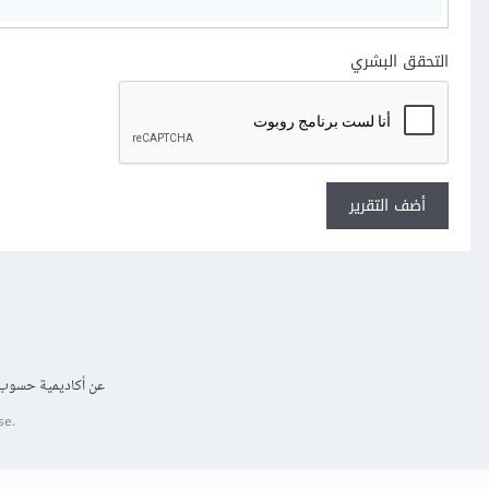
التحقق البشري
أضف التقرير
عن أكاديمية حسوب
se.