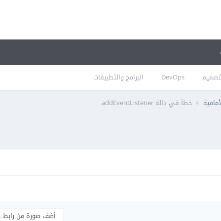
تصميم
DevOps
البرامج والتطبيقات
أمامية
خطأ في دالة addEventListener
أضف صورة من رابط 