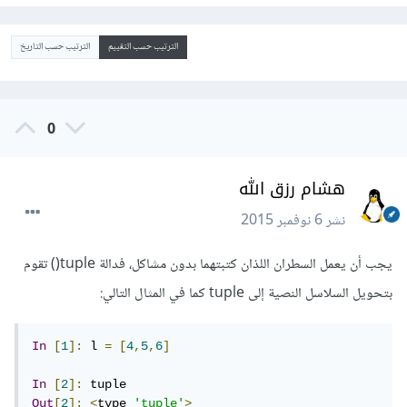
الترتيب حسب التقييم
الترتيب حسب التاريخ
0
هشام رزق الله
نشر
6 نوفمبر 2015
يجب أن يعمل السطران اللذان كتبتهما بدون مشاكل، فدالة tuple() تقوم
بتحويل السلاسل النصية إلى tuple كما في المثال التالي:
In
[
1
]:
 l 
=
[
4
,
5
,
6
]
In
[
2
]:
Out
[
2
]:
<
type 
'tuple'
>