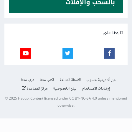
تابعنا على
عن أكاديمية حسوب
الأسئلة الشائعة
اكتب معنا
درّب معنا
إرشادات الاستخدام
بيان الخصوصية
مركز المساعدة
© 2025
Hsoub
.
Content licensed under
CC BY-NC-SA 4.0
unless mentioned
otherwise.