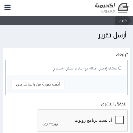
بايثون
أرسل تقرير
تبليغك
يمكنك إرسال رسالة مع التقرير بشكل اختياري
أضف صورة من رابط خارجي
التحقق البشري