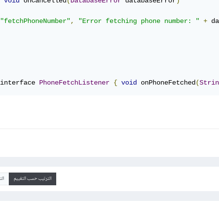
void
 onCancelled
(
DatabaseError
 databaseError
)
"fetchPhoneNumber"
,
"Error fetching phone number: "
+
 da
interface 
PhoneFetchListener
{
void
 onPhoneFetched
(
Strin
الترتيب حسب التقييم
ال