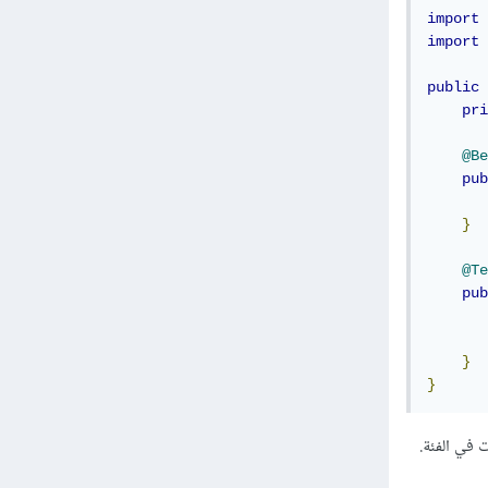
import
 
import
 
public
pri
@Be
pub
       
}
@Te
pub
       
}
}