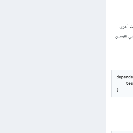
لى كائنات أخرى،
دة التي تقومين
depende
    tes
}