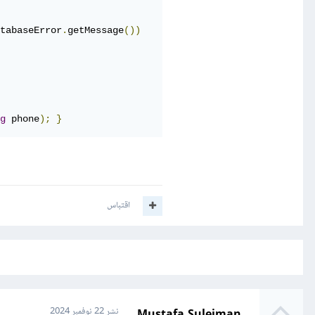
tabaseError
.
getMessage
())
g
 phone
);
}
اقتباس
Mustafa Suleiman
نشر
22 نوفمبر 2024