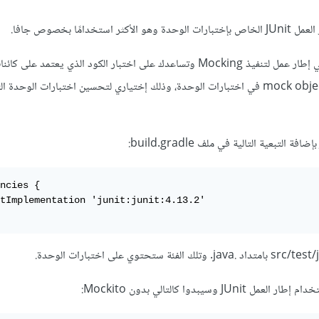
دامًا بخصوص جافا.
أيضًا استخدام Mockito وهي إطار عمل لتنفيذ Mocking وتساعدك على اختبار الكود الذي يعتمد ع
بمعنى إنشاء كائنات مزيفة mock objects في اختبارات الوحدة، وذلك إختياري لتحسين اختبارات الوح
ncies {

tImplementation 'junit:junit:4.13.2'

 وسيبدوا كالتالي بدون Mockito: