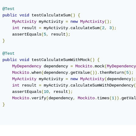
@Test
public
void
 testCalculateSum
()
{
MyActivity
 myActivity 
=
new
MyActivity
();
int
 result 
=
 myActivity
.
calculateSum
(
2
,
3
);
     assertEquals
(
5
,
 result
);
}
@Test
public
void
 testCalculateSumWithMock
()
{
MyDependency
 dependency 
=
Mockito
.
mock
(
MyDependency
Mockito
.
when
(
dependency
.
getValue
()).
thenReturn
(
5
);
MyActivity
 myActivity 
=
new
MyActivity
(
dependency
);
int
 result 
=
 myActivity
.
calculateSumWithDependency
(
     assertEquals
(
10
,
 result
);
Mockito
.
verify
(
dependency
,
Mockito
.
times
(
1
)).
getVal
}