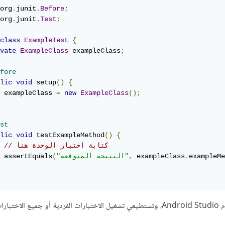
org
.
junit
.
Before
;
org
.
junit
.
Test
;
class
ExampleTest
{
vate
ExampleClass
 exampleClass
;
fore
lic
void
 setup
()
{
 exampleClass 
=
new
ExampleClass
();
st
lic
void
 testExampleMethod
()
{
// كتابة اختبار الوحدة هنا
exampleMe
.
 exampleClass
,
"النتيجة المتوقعة"
(
 assertEquals
 الفئة.