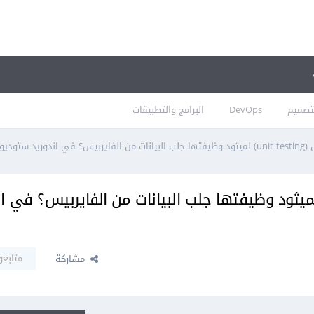
تصميم
DevOps
البرامج والتطبيقات
ديو (جافا)
يمكنني فحص (unit testing) لميثود وظيفتها جلب البيانات من الفايربيس؟ في
متابعو
مشاركة