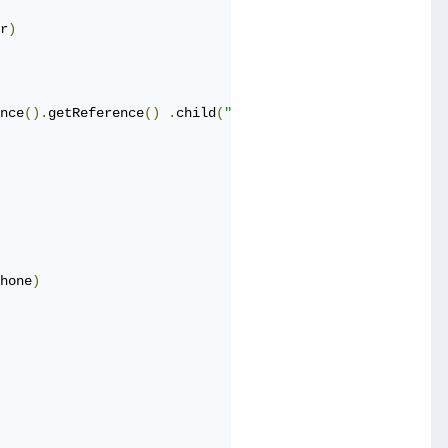
r
)
nce
().
getReference
()
.
child
(
"customer"
)
.
child
(
fAuth
.
get
hone
)