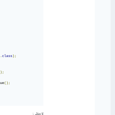
.
class
);
);
ue
();
لاحظي: