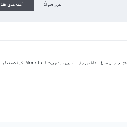
اطرح سؤالًا
أجب على هذا 
كيف يمكنني فحص الميثودات التي وظيفتها جلب وتعديل الداتا من والى الفايرب