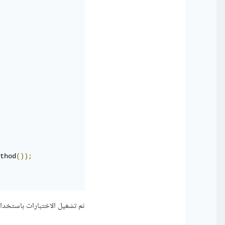
thod
());
ثم تشغيل الاختبارات باستخدام Android Studio، وتستطيعي تشغيل الاختبارات الفردية أو جميع الاختبارات في