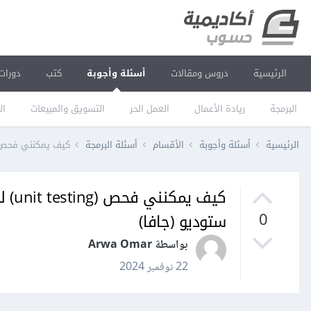
الرئيسية
دروس ومقالات
أسئلة وأجوبة
كتب
دورات
البرمجة
ريادة الأعمال
العمل الحر
التسويق والمبيعات
ال
الرئيسية
أسئلة وأجوبة
الأقسام
أسئلة البرمجة
كيف يمكنني فحص (unit testing) لميثود وظيفتها جلب البيانات من الفايربيس؟ في اندوريد ستو
كيف 
ستوديو (جافا)
0
بواسطة Arwa Omar
22 نوفمبر 2024