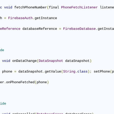
c
void
 fetchPhoneNumber
(
final 
PhoneFetchListener
 listene
h 
=
FirebaseAuth
.
getInstance

eReference
 databaseReference 
=
FirebaseDatabase
.
getInsta
de
void
 onDataChange
(
DataSnapshot
 dataSnapshot
)
 phone 
=
 dataSnapshot
.
getValue
(
String
.
class
);
 setPhone
(
p
er
.
onPhoneFetched
(
phone
)
ide