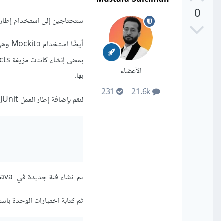
0
ستحتاجين إلى استخدام إطار العمل JUnit الخاص بإختبارات الوحدة وهو الأكثر استخ
الأعضاء
بها.
231
21.6k
لنقم بإضافة إطار العمل JUnit بإضافة التبعية التالية في ملف build.gradle:
ثم إنشاء فئة جديدة في src/test/java بامتداد .java. وتلك الفئة ستحتوي على اختبارات الوحدة.
ثم كتابة اختبارات الوحدة باستخدام إطار العمل JUnit