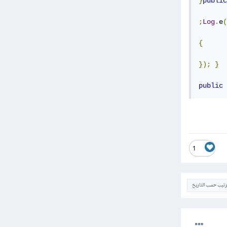
}
public
;
Log
.
e
(
{
});
}
public
 
1
ترتيب حسب التاريخ