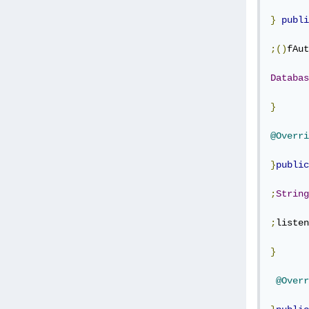
}
publi
;()
fAut
Databas
}
@Overri
}
public
;
String
;
listen
}
@Overr