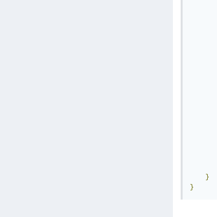
       
       
}
}