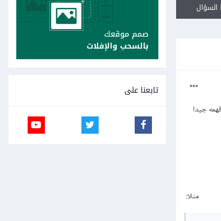
السؤال
تابعنا على
يس؟ جربت الـ Mockito لكن للاسف لم افهمه جيدا
مثلا: