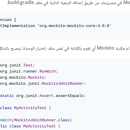
ncies {

tImplementation 'org.mockito:mockito-core:4.0.0'

وحدة، ليصبح بالشكل التالي:
org
.
junit
.
Test
;
org
.
junit
.
runner
.
RunWith
;
org
.
mockito
.
Mockito
;
org
.
mockito
.
junit
.
MockitoJUnitRunner
;
static
 org
.
junit
.
Assert
.
assertEquals
;
class
MyActivityTest
{
nWith
(
MockitoJUnitRunner
.
class
)
lic
class
MyActivityTest
{