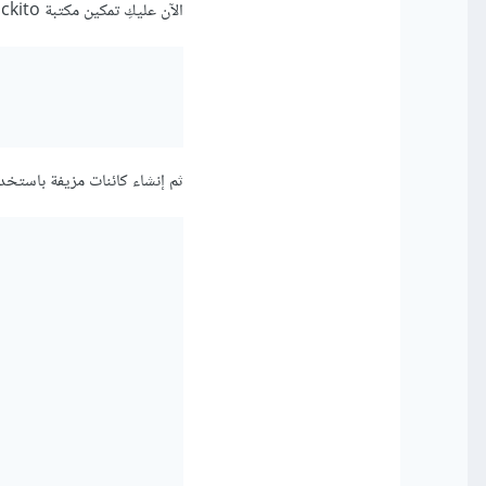
الآن عليكِ تمكين مكتبة Mockito في مشروعك عن طريق إضافة التبعية التالية في ملف build.gradle:
ثم إنشاء كائنات مزيفة باستخدام مكتبة Mockito أي نقوم بالكتابة في نفس ملف إختبار ال