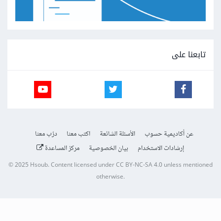
تابعنا على
عن أكاديمية حسوب
الأسئلة الشائعة
اكتب معنا
درّب معنا
إرشادات الاستخدام
بيان الخصوصية
مركز المساعدة
© 2025
Hsoub
.
Content licensed under
CC BY-NC-SA 4.0
unless mentioned
otherwise.