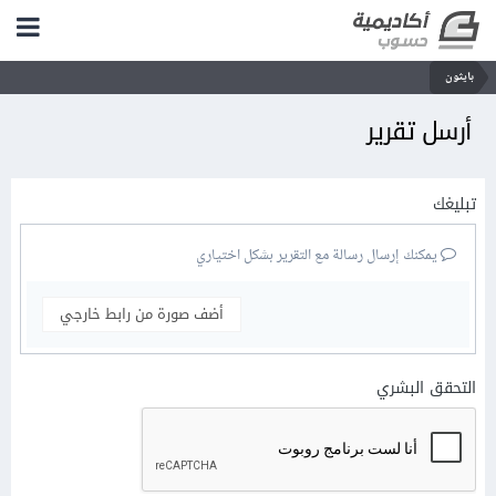
بايثون
أرسل تقرير
تبليغك
يمكنك إرسال رسالة مع التقرير بشكل اختياري
أضف صورة من رابط خارجي
التحقق البشري