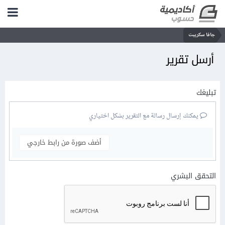
جافا سكريبت
أرسل تقرير
تبليغك
يمكنك إرسال رسالة مع التقرير بشكل اختياري
أضف صورة من رابط خارجي
التحقق البشري