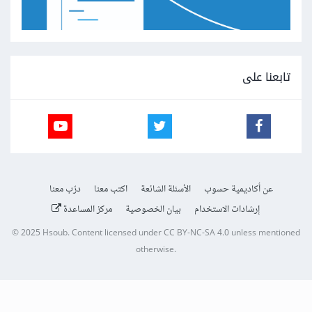
تابعنا على
عن أكاديمية حسوب
الأسئلة الشائعة
اكتب معنا
درّب معنا
إرشادات الاستخدام
بيان الخصوصية
مركز المساعدة
© 2025
Hsoub
.
Content licensed under
CC BY-NC-SA 4.0
unless mentioned
otherwise.