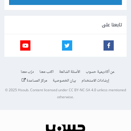
تابعنا على
عن أكاديمية حسوب
الأسئلة الشائعة
اكتب معنا
درّب معنا
إرشادات الاستخدام
بيان الخصوصية
مركز المساعدة
© 2025
Hsoub
.
Content licensed under
CC BY-NC-SA 4.0
unless mentioned
otherwise.