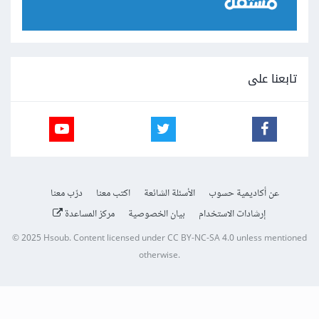
تابعنا على
عن أكاديمية حسوب
الأسئلة الشائعة
اكتب معنا
درّب معنا
إرشادات الاستخدام
بيان الخصوصية
مركز المساعدة
© 2025
Hsoub
.
Content licensed under
CC BY-NC-SA 4.0
unless mentioned
otherwise.