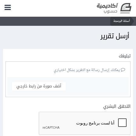
أسئلة البرمجة
أرسل تقرير
تبليغك
يمكنك إرسال رسالة مع التقرير بشكل اختياري
أضف صورة من رابط خارجي
التحقق البشري