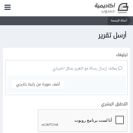
أسئلة البرمجة
أرسل تقرير
تبليغك
يمكنك إرسال رسالة مع التقرير بشكل اختياري
أضف صورة من رابط خارجي
التحقق البشري