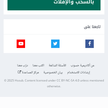
تابعنا على
عن أكاديمية حسوب
الأسئلة الشائعة
اكتب معنا
درّب معنا
إرشادات الاستخدام
بيان الخصوصية
مركز المساعدة
© 2025
Hsoub
.
Content licensed under
CC BY-NC-SA 4.0
unless mentioned
otherwise.