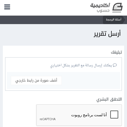
أسئلة البرمجة
أرسل تقرير
تبليغك
يمكنك إرسال رسالة مع التقرير بشكل اختياري
أضف صورة من رابط خارجي
التحقق البشري