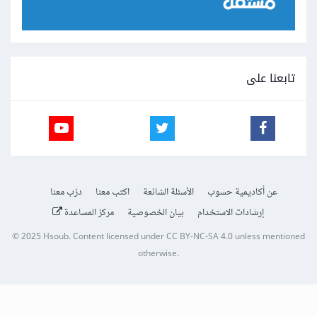
تابعنا على
عن أكاديمية حسوب
الأسئلة الشائعة
اكتب معنا
درّب معنا
إرشادات الاستخدام
بيان الخصوصية
مركز المساعدة
© 2025
Hsoub
.
Content licensed under
CC BY-NC-SA 4.0
unless mentioned
otherwise.