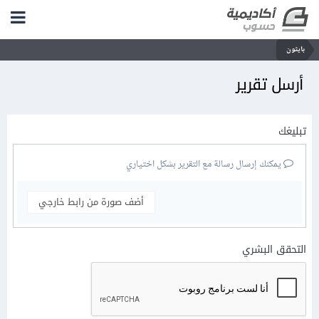
بايثون
أرسل تقرير
تبليغك
يمكنك إرسال رسالة مع التقرير بشكل اختياري
أضف صورة من رابط خارجي
التحقق البشري