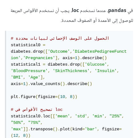
Dataset"
)
plt
.
xlabel
(
"Features"
)
في
pandas
، عندما نستخدم
loc
، يجب أن نستخدم الأقواس المربعة
plt
.
ylabel
(
"Value"
)
للوصول إلى الأعمدة أو الصفوف المحددة.
plt
.
xticks
(
rotation
=
30
)
plt
.
legend
([
"Mean"
,
"Std"
,
"Min"
,
"25%"
,
"50%"
,
"75%"
,
"Max"
])
# الحصول على الوصف الإحصائي لبيانات محددة
plt
.
grid
(
True
)
statistical0 
=
plt
.
tight_layout
()
diabetes
.
drop
([
'Outcome'
,
'DiabetesPedigreeFunct
ion'
,
'Pregnancies'
],
 axis
=
1
).
describe
()
plt
.
show
()
statistical1 
=
 diabetes
.
drop
([
'Glucose'
,
'BloodPressure'
,
'SkinThickness'
,
'Insulin'
,
'BMI'
,
'Age'
],
axis
=
1
).
value_counts
().
describe
()
plt
.
figure
(
figsize
=(
10
,
8
))
# تصحيح الأقواس في loc
statistical0
.
loc
[[
'mean'
,
'std'
,
'min'
,
"25%"
,
"50%"
,
"75%"
,
'max'
]].
transpose
().
plot
(
kind
=
'bar'
,
 figsize
=
(
12
,
8
))