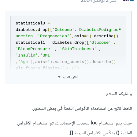
نشر
2 نوفمبر 2024
statistical0 
=
diabetes
.
drop
([
'Outcome'
,
'DiabetesPedigreeF
unction'
,
'Pregnancies'
],
axis
=
1
).
describe
()
statistical1 
=
 diabetes
.
drop
([
'Glucose'
,
'BloodPressure'
,
'SkinThickness'
,
'Insulin'
,
'BMI'
,
'Age'
],
axis
=
1
).
value_counts
().
describe
()
plt
.
figure
(
figsize
=(
10
,
8
))
أظهر المزيد
statistical0
.
loc
[[
'mean'
,
'std'
,
'min'
,
"25%"
,
"50%"
,
"75%"
,
و عليكم السلام
'max'
]].
transpose
().
plot
(
kind
=
'bar'
,
figsize
=(
12
,
8
))
statistical1
.
loc
([
'mean'
,
'std'
,
'min'
,
الخطأ ناتج عن استخدام الأقواس الخطأ في بعض السطور.
'25%'
,
'50%'
,
'75%'
,
'max'
]).
transpose
().
plot
(
kind
=
'bar'
,
حيث يتم استخدام
loc
لتحديد الإحصائيات، تم استخدام الأقواس
figsize
=(
12
,
8
))
العادية
()
بدلاً من الأقواس المربعة
[].
plt
.
title
(
"Statistical Summary of Diabetes 