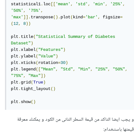
statistical1
.
loc
[[
'mean'
,
'std'
,
'min'
,
'25%'
,
'50%'
,
'75%'
,
'max'
]].
transpose
().
plot
(
kind
=
'bar'
,
 figsize
=
(
12
,
8
))
plt
.
title
(
"Statistical Summary of Diabetes 
Dataset"
)
plt
.
xlabel
(
"Features"
)
plt
.
ylabel
(
"Value"
)
plt
.
xticks
(
rotation
=
30
)
plt
.
legend
([
"Mean"
,
"Std"
,
"Min"
,
"25%"
,
"50%"
,
"75%"
,
"Max"
])
plt
.
grid
(
True
)
plt
.
tight_layout
()
plt
.
show
()
و يجب ايضا التاكد من قيمة السطر التانى من الكود و يمكنك معرفة
قيمتها باستخدام: