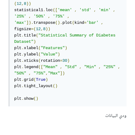
(
12
,
8
))
statistical1
.
loc
([
'mean'
,
'std'
,
'min'
,
'25%'
,
'50%'
,
'75%'
,
'max'
]).
transpose
().
plot
(
kind
=
'bar'
,
figsize
=(
12
,
8
))
plt
.
title
(
"Statistical Summary of Diabetes 
Dataset"
)
plt
.
xlabel
(
"Features"
)
plt
.
ylabel
(
"Value"
)
plt
.
xticks
(
rotation
=
30
)
plt
.
legend
([
"Mean"
,
"Std"
,
"Min"
,
"25%"
,
"50%"
,
"75%"
,
"Max"
])
plt
.
grid
(
True
)
plt
.
tight_layout
()
plt
.
show
()
ودي البيانات