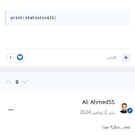
print
(
statistical1
)
اقتباس
1
0
Ali Ahmed55
نشر
2 نوفمبر 2024
تمام , شكراا جدا