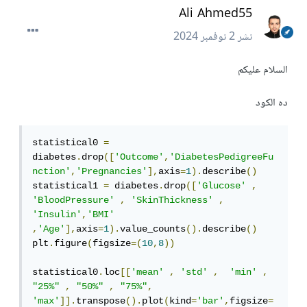
Ali Ahmed55
نشر
2 نوفمبر 2024
السلام عليكم
ده الكود
statistical0 
=
diabetes
.
drop
([
'Outcome'
,
'DiabetesPedigreeFu
nction'
,
'Pregnancies'
],
axis
=
1
).
describe
()
statistical1 
=
 diabetes
.
drop
([
'Glucose'
,
'BloodPressure'
,
'SkinThickness'
,
'Insulin'
,
'BMI'
,
'Age'
],
axis
=
1
).
value_counts
().
describe
()
plt
.
figure
(
figsize
=(
10
,
8
))
statistical0
.
loc
[[
'mean'
,
'std'
,
'min'
,
"25%"
,
"50%"
,
"75%"
,
'max'
]].
transpose
().
plot
(
kind
=
'bar'
,
figsize
=