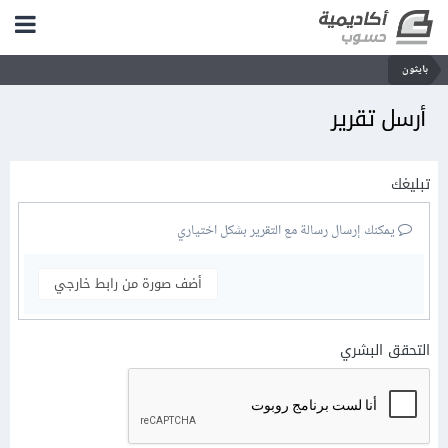
بايثون
أرسل تقرير
تبليغك
يمكنك إرسال رسالة مع التقرير بشكل اختياري
أضف صورة من رابط خارجي
التحقق البشري