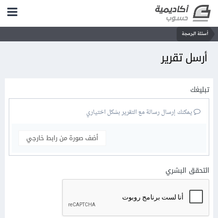
أسئلة البرمجة
أرسل تقرير
تبليغك
يمكنك إرسال رسالة مع التقرير بشكل اختياري
أضف صورة من رابط خارجي
التحقق البشري