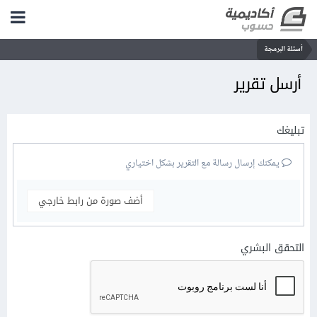
أسئلة البرمجة
أرسل تقرير
تبليغك
يمكنك إرسال رسالة مع التقرير بشكل اختياري
أضف صورة من رابط خارجي
التحقق البشري