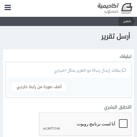
بايثون
أرسل تقرير
تبليغك
يمكنك إرسال رسالة مع التقرير بشكل اختياري
أضف صورة من رابط خارجي
التحقق البشري