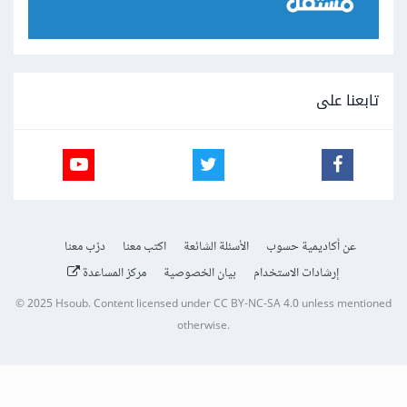
تابعنا على
عن أكاديمية حسوب
الأسئلة الشائعة
اكتب معنا
درّب معنا
إرشادات الاستخدام
بيان الخصوصية
مركز المساعدة
© 2025
Hsoub
.
Content licensed under
CC BY-NC-SA 4.0
unless mentioned
otherwise.