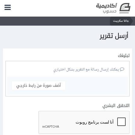
جافا سكريبت
أرسل تقرير
تبليغك
يمكنك إرسال رسالة مع التقرير بشكل اختياري
أضف صورة من رابط خارجي
التحقق البشري