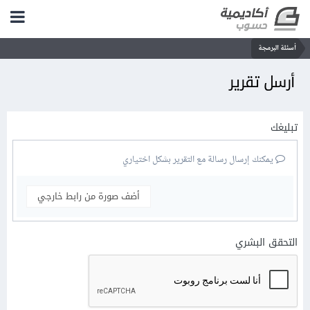
أسئلة البرمجة
أرسل تقرير
تبليغك
يمكنك إرسال رسالة مع التقرير بشكل اختياري
أضف صورة من رابط خارجي
التحقق البشري