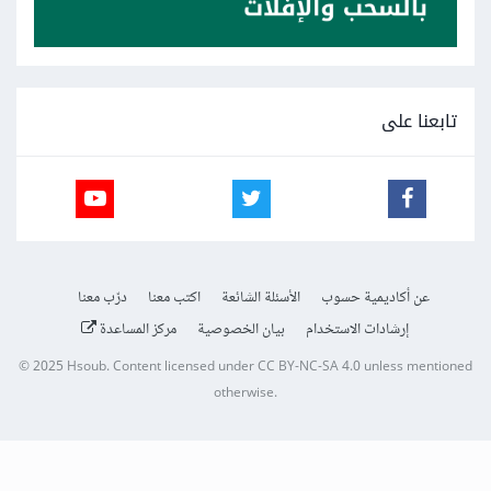
تابعنا على
عن أكاديمية حسوب
الأسئلة الشائعة
اكتب معنا
درّب معنا
إرشادات الاستخدام
بيان الخصوصية
مركز المساعدة
© 2025
Hsoub
.
Content licensed under
CC BY-NC-SA 4.0
unless mentioned
otherwise.