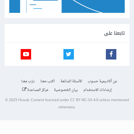
تابعنا على
عن أكاديمية حسوب
الأسئلة الشائعة
اكتب معنا
درّب معنا
إرشادات الاستخدام
بيان الخصوصية
مركز المساعدة
© 2025
Hsoub
.
Content licensed under
CC BY-NC-SA 4.0
unless mentioned
otherwise.