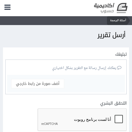
أسئلة البرمجة
أرسل تقرير
تبليغك
يمكنك إرسال رسالة مع التقرير بشكل اختياري
أضف صورة من رابط خارجي
التحقق البشري