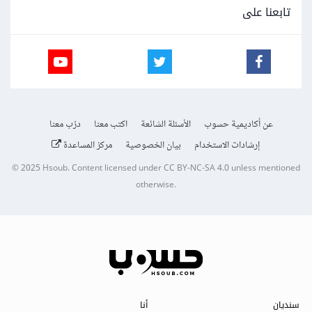
تابعنا على
عن أكاديمية حسوب
الأسئلة الشائعة
اكتب معنا
درّب معنا
إرشادات الاستخدام
بيان الخصوصية
مركز المساعدة
© 2025
Hsoub
.
Content licensed under
CC BY-NC-SA 4.0
unless mentioned
otherwise.