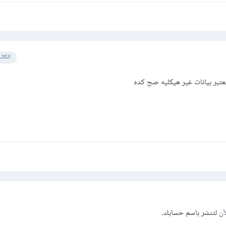
الكات
تبر بيانات غير هيكليه صح كده
Unst):
ة محددة أو قواعد تنظيمية ثابتة فيختلف كل سجل عن الأخر.
قا أو قيد كما في البيانات المهيكلة مما يجعل من الصعب تخزينها وتحليلها في قو
قليدية حيث لا يوجد قيد أو علاقات لتربط تلك البيانات .
آن
لتنشر باسم حسابك.