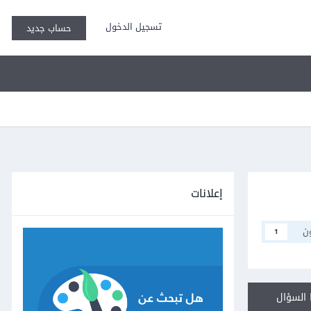
تسجيل الدخول
حساب جديد
إعلانات
ن
1
السؤال