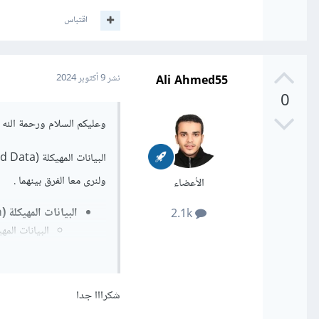
اقتباس
Ali Ahmed55
نشر
9 أكتوبر 2024
0
وعليكم السلام ورحمة الله و
ولنرى معا الفرق بينهما .
الأعضاء
البيانات المهيكلة (Structured Data):
2.1k
حيث كل صف ي
لها تنسيق م
تكون لها نف
شكرااا جدا
كتابة إستعلا