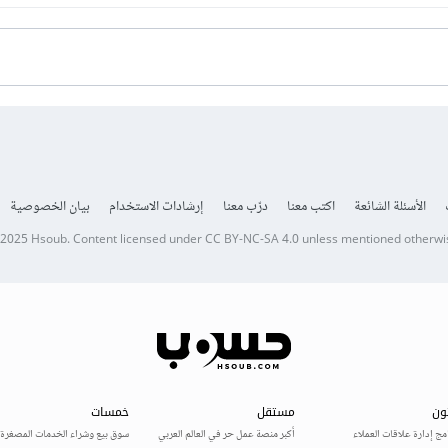
ت المهيكلة لها بنية محددة وقيود لا يمكن مخالفتها وهي مفيدة للبيانات المنظمة وا
ة فليست لها بنية محددة ويمكن لكل سجل أن يحوى أي بيانات حتي لو لم توجد في
الأسئلة الشائعة
اكتب معنا
درّب معنا
إرشادات الاستخدام
بيان الخصوصية
 2025
Hsoub
.
Content licensed under
CC BY-NC-SA 4.0
unless mentioned otherwi
ة إذا كنت تريد الفرق بينهما بالنسبة لقواعد البيانات
: