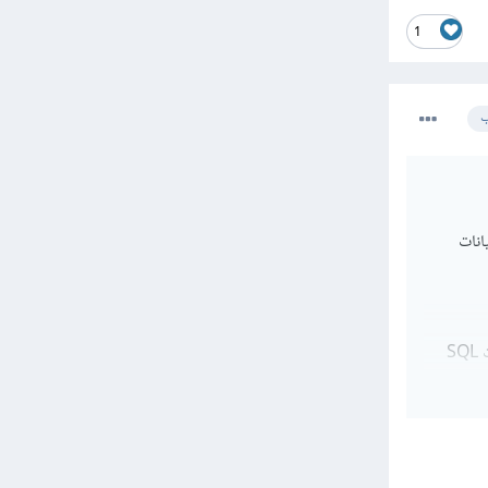
1
ب
ختلفان للبيانات
البيانات المهيكلة تكون منظمة في شكل جداول ذات صفوف وأعمدة ثابته مثل قواعد البيانات SQL
ات أن
سهولة