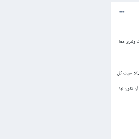
عان مختلفان للبيانات ولنرى معا
البيانات المهيكلة تكون منظمة في شكل جداول ذات صفوف وأعمدة ثابته مثل قواعد البيانات SQL حيث كل
 تكون لها