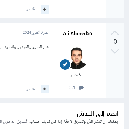
اقتباس
Ali Ahmed55
نشر
9 أكتوبر 2024
0
هي الصور والفيديو والصوت يع
البيانات غير المهيكلة (ructured Data
الأعضاء
ليس لها بني
لا تتبع تنسي
2.1k
اقتباس
البيانات الت
انضم إلى النقاش
يمكنك أن تنشر الآن وتسجل لاحقًا. إذا كان لديك حساب،
فسجل الدخول ال