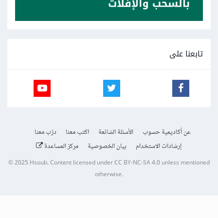
تابعنا على
عن أكاديمية حسوب
الأسئلة الشائعة
اكتب معنا
درّب معنا
إرشادات الاستخدام
بيان الخصوصية
مركز المساعدة
© 2025
Hsoub
.
Content licensed under
CC BY-NC-SA 4.0
unless mentioned
otherwise.