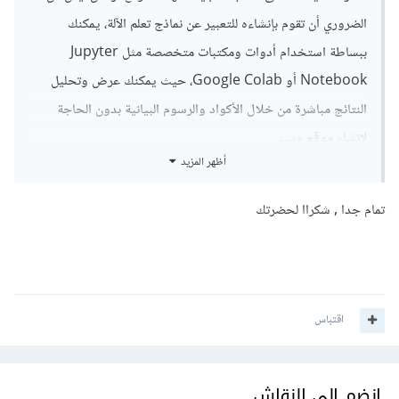
الضروري أن تقوم بإنشاءه للتعبير عن نماذج تعلم الآلة، يمكنك
ببساطة استخدام أدوات ومكتبات متخصصة مثل Jupyter
Notebook أو Google Colab، حيث يمكنك عرض وتحليل
النتائج مباشرة من خلال الأكواد والرسوم البيانية بدون الحاجة
لإنشاء موقع ويب.
أظهر المزيد
أما بالنسبة لتعلم HTMLو CSS، فهو ليس ضروريا إذا كنت تركز
فقط على تعلم الآلة وتحليل البيانات، ولكن إذا كنت ترغب في عرض
تمام جدا , شكراا لحضرتك
مشاريعك على الويب أو إنشاء واجهات تفاعلية للنماذج التي تطورها،
فإن تعلمهم سيكون مفيد و يمكن حتى إعتباره أمر ضروري، أما في
حال أردت مشاركة نماذج تعلم الآلة عبر الإنترنت بطريقة بسيطة،
اقتباس
يمكنك استخدام أدوات جاهزة مثل Streamlit أو Flask لعرض
النماذج دون الحاجة لتعلم HTML و CSS بعمق.
انضم إلى النقاش