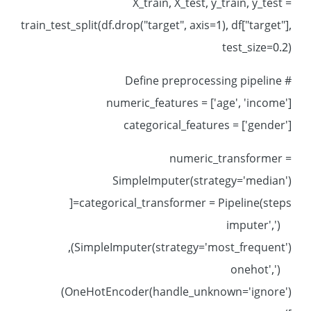
X_train, X_test, y_train, y_test =
train_test_split(df.drop("target", axis=1), df["target"],
test_size=0.2)
# Define preprocessing pipeline
numeric_features = ['age', 'income']
categorical_features = ['gender']
numeric_transformer =
SimpleImputer(strategy='median')
categorical_transformer = Pipeline(steps=[
('imputer',
SimpleImputer(strategy='most_frequent')),
('onehot',
OneHotEncoder(handle_unknown='ignore'))