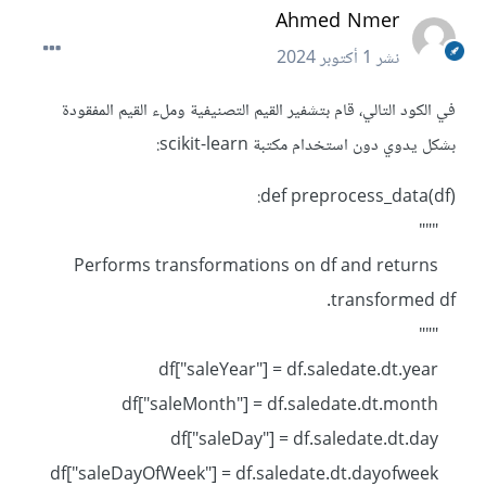
Ahmed Nmer
نشر
1 أكتوبر 2024
في الكود التالي، قام بتشفير القيم التصنيفية وملء القيم المفقودة
بشكل يدوي دون استخدام مكتبة scikit-learn:
def preprocess_data(df):
"""
Performs transformations on df and returns
transformed df.
"""
df["saleYear"] = df.saledate.dt.year
df["saleMonth"] = df.saledate.dt.month
df["saleDay"] = df.saledate.dt.day
df["saleDayOfWeek"] = df.saledate.dt.dayofweek