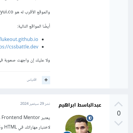
والموقع الأقرب له هو https://www.dailyui.co فخلال 100 يوم يتم تقديم تحديات لك لتنفيذها، والأمر محفز فعلاً.
أيضًا المواقع التالية:
flukeout.github.io/
ps://cssbattle.dev/
ولا عليك إن واجهت صعوبة في 
اقتباس
عبدالباسط ابراهيم
نشر
29 سبتمبر 2024
0
لاختبار مهاراتك في HTML وCSS. ويفضل اختيار مشاريع تتناسب مع مستواك .