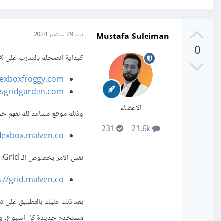
Mustafa Suleiman
نشر
29 سبتمبر 2024
0
كبداية أنصحك بالتدرب على flexbox وGrid من خلال المواقع التالية:
flexboxfroggy.com/
ssgridgarden.com/
الأعضاء
وذلك موقع مساعد لك لفهم خواص الـ 
231
21.6k
flexbox.malven.co/
نفس الأمر بخصوص الـ Grid:
://grid.malven.co/
مستخدم جديدة كل أسبوع، وأيضًا لو أردت يوفر ملف