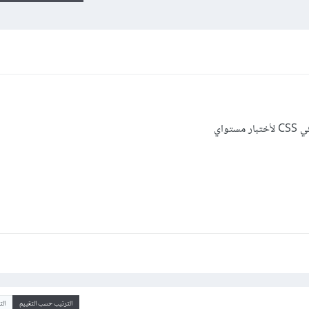
واي
الترتيب حسب التقييم
ال