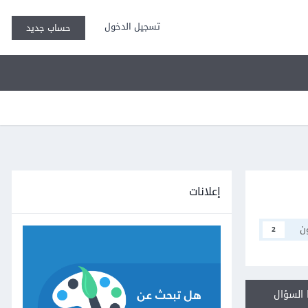
تسجيل الدخول
حساب جديد
إعلانات
ن
2
السؤال