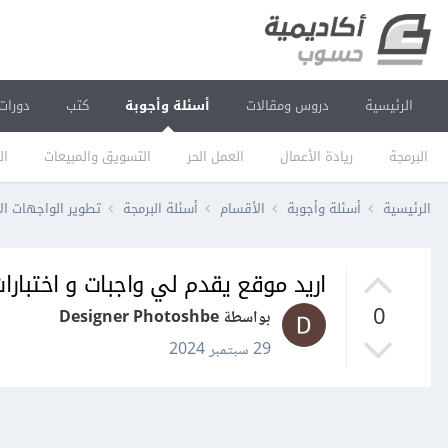
الرئيسية
دروس ومقالات
أسئلة وأجوبة
كتب
دورات
البرمجة
ريادة الأعمال
العمل الحر
التسويق والمبيعات
ال
الرئيسية
أسئلة وأجوبة
الأقسام
أسئلة البرمجة
تطوير الواجهات ال
اريد موقع يقدم لي واجبات و اختبارات في CSS لإختبا
0
بواسطة Designer Photoshbe
29 سبتمبر 2024