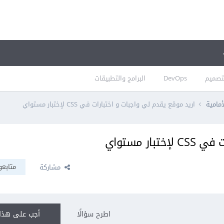
تصميم
DevOps
البرامج والتطبيقات
أمامية
اريد موقع يقدم لي واجبات و اختبارات في CSS لإختبار مستواي
ر مستواي
متابعو
مشاركة
اطرح سؤالًا
أجب على هذا 