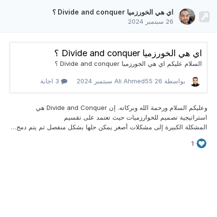
اي هي الخورزميا Divide and conquer ؟
26 سبتمبر 2024
اي هي الخورزميا Divide and conquer ؟
السلام عليكم اي هي الخورزميا Divide and conquer ؟
بواسطة Ali Ahmed55
26 سبتمبر 2024
3 اجابة
وعليكم السلام ورحمة الله وبركاته. إن Divide and
Conquer هي
استراتيجية تصميم للخوارزميات حيث تعتمد على تقسيم
المشكلة الكبيرة إلى مشكلات أصغر يمكن حلها بشكل منفصل ثم يتم دمج تلك الحلول المنفردة للحصول على حل للمشكلة الأصلية (الكبيرة). مثال مبسط لكيفية إستخدام تلك الإسترتيجية في حل مشكلة الترتيب . خوارزمية الدمج (Merge Sort): تستخدم هذه الخواريزمية لترتيب العناصر حيث نقوم بتقسيم القائمة إلى نصفين وترتيب كل نصف بشكل منفصل ثم يتم دمج القائمتين معا في النهاية.
1