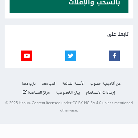
تابعنا على
عن أكاديمية حسوب
الأسئلة الشائعة
اكتب معنا
درّب معنا
إرشادات الاستخدام
بيان الخصوصية
مركز المساعدة
© 2025
Hsoub
.
Content licensed under
CC BY-NC-SA 4.0
unless mentioned
otherwise.